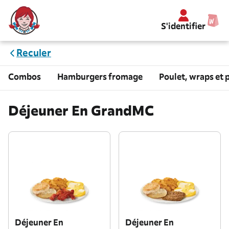
S'identifier
Reculer
Combos
Hamburgers fromage
Poulet, wraps et 
Déjeuner En GrandMC
Déjeuner En
Déjeuner En